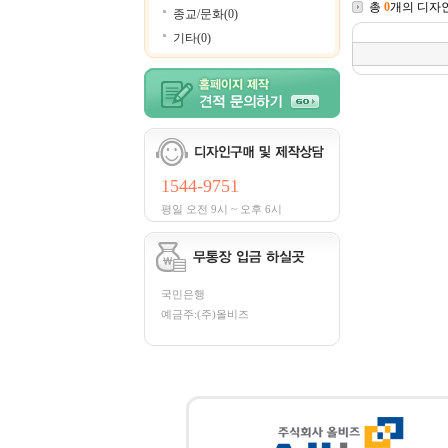
총
0
개의 디자
종교/문화(0)
기타(0)
1544-9751
평일 오전 9시 ~ 오후 6시
국민은행
예금주:(주)올비즈