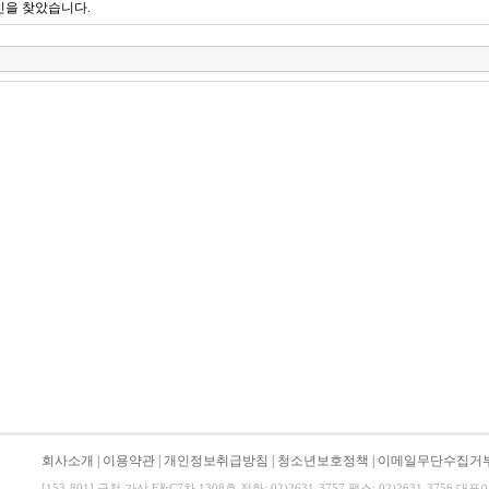
인을 찾았습니다.
회사소개
|
이용약관
|
개인정보취급방침
|
청소년보호정책
|
이메일무단수집거
[153-801] 금천 가산 E&C7차 1308호 전화: 02)2631-3757 팩스: 02)2631-3756