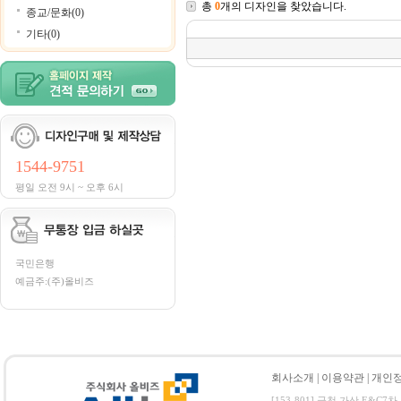
총
0
개의 디자인을 찾았습니다.
종교/문화(0)
기타(0)
1544-9751
평일 오전 9시 ~ 오후 6시
국민은행
예금주:(주)올비즈
회사소개
|
이용약관
|
개인
[153-801] 금천 가산 E&C7차