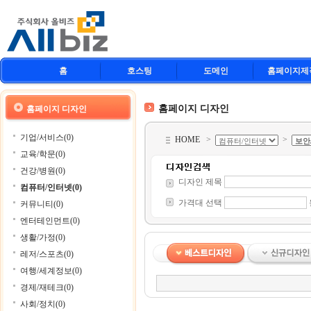
홈
호스팅
도메인
홈페이지제
홈페이지 디자인
홈페이지 디자인
기업/서비스(0)
HOME
>
>
교육/학문(0)
건강/병원(0)
디자인 제목
컴퓨터/인터넷(0)
가격대 선택
커뮤니티(0)
엔터테인먼트(0)
생활/가정(0)
레저/스포츠(0)
여행/세계정보(0)
경제/재테크(0)
사회/정치(0)