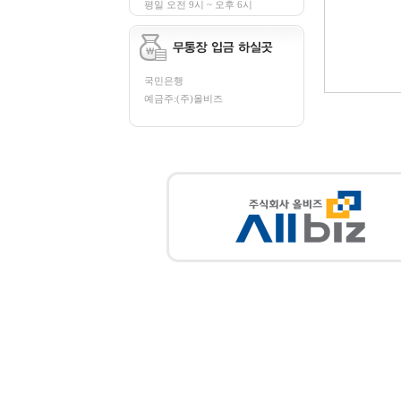
평일 오전 9시 ~ 오후 6시
국민은행
예금주:(주)올비즈