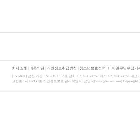
회사소개
|
이용약관
|
개인정보취급방침
|
청소년보호정책
|
이메일무단수집거
[153-801] 금천 가산 E&C7차 1308호 전화: 02)2631-3757 팩스: 02)2631-3756
고번호 : 제 05939호 개인정보보호 관리책임자: 공명국(webc@naver.com) Copyright ⓒ All