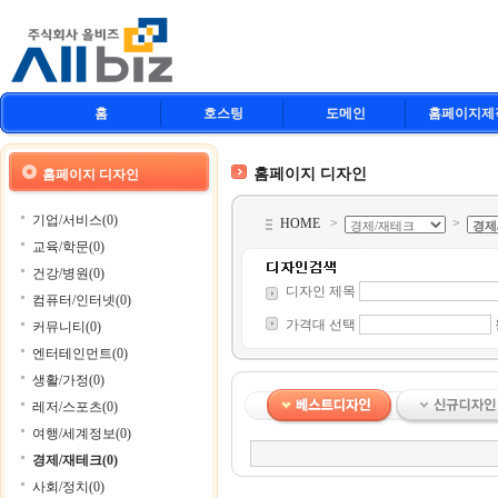
홈
호스팅
도메인
홈페이지제
홈페이지 디자인
홈페이지 디자인
기업/서비스(0)
HOME
>
>
교육/학문(0)
건강/병원(0)
디자인 제목
컴퓨터/인터넷(0)
가격대 선택
커뮤니티(0)
엔터테인먼트(0)
생활/가정(0)
레저/스포츠(0)
여행/세계정보(0)
경제/재테크(0)
사회/정치(0)