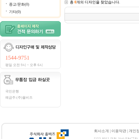
총
0
개의 디자인을 찾았습니다.
종교/문화(0)
기타(0)
1544-9751
평일 오전 9시 ~ 오후 6시
국민은행
예금주:(주)올비즈
회사소개
|
이용약관
|
개인
[153-801] 금천 가산 E&C7차