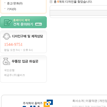
총
0
개의 디자인을 찾았습니다.
종교/문화(0)
기타(0)
1544-9751
평일 오전 9시 ~ 오후 6시
국민은행
예금주:(주)올비즈
회사소개
|
이용약관
|
개인
[153-801] 금천 가산 E&C7차