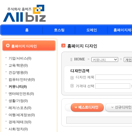
홈
호스팅
도메인
홈페이지제
홈페이지 디자인
홈페이지 디자인
기업/서비스(0)
HOME
>
>
교육/학문(0)
건강/병원(0)
디자인 제목
컴퓨터/인터넷(0)
가격대 선택
커뮤니티(0)
엔터테인먼트(0)
생활/가정(0)
레저/스포츠(0)
여행/세계정보(0)
경제/재테크(0)
사회/정치(0)