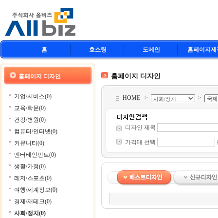
홈
호스팅
도메인
홈페이지제
홈페이지 디자인
홈페이지 디자인
기업/서비스(0)
HOME
>
>
교육/학문(0)
건강/병원(0)
디자인 제목
컴퓨터/인터넷(0)
가격대 선택
커뮤니티(0)
엔터테인먼트(0)
생활/가정(0)
레저/스포츠(0)
여행/세계정보(0)
경제/재테크(0)
사회/정치(0)