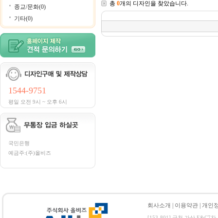
총
0
개의 디자인을 찾았습니다.
종교/문화(0)
기타(0)
1544-9751
평일 오전 9시 ~ 오후 6시
국민은행
예금주:(주)올비즈
회사소개
|
이용약관
|
개인
[153-801] 금천 가산 E&C7차