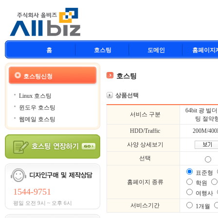
홈
호스팅
도메인
홈페이지
호스팅
호스팅신청
상품선택
Linux 호스팅
윈도우 호스팅
64bit 광 
서비스 구분
팅 절약
웹메일 호스팅
HDD/Traffic
200M/40
사양 상세보기
선택
표준형
홈페이지 종류
학원
1544-9751
여행사
평일 오전 9시 ~ 오후 6시
서비스기간
1개월