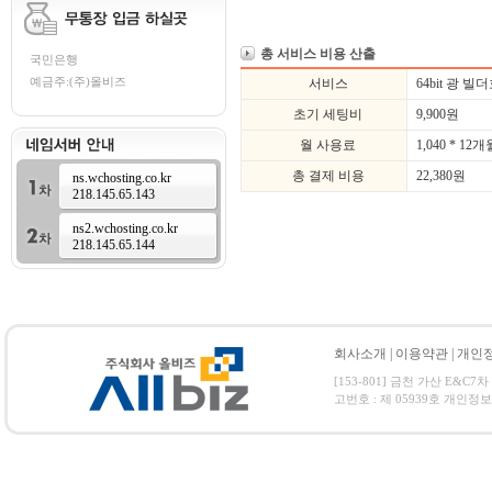
총 서비스 비용 산출
국민은행
예금주:(주)올비즈
서비스
64bit 광 
초기 세팅비
9,900
원
월 사용료
1,040 * 12개
총 결제 비용
22,380
원
ns.wchosting.co.kr
218.145.65.143
ns2.wchosting.co.kr
218.145.65.144
회사소개
|
이용약관
|
개인
[153-801] 금천 가산 E&C7차
고번호 : 제 05939호 개인정보보호 